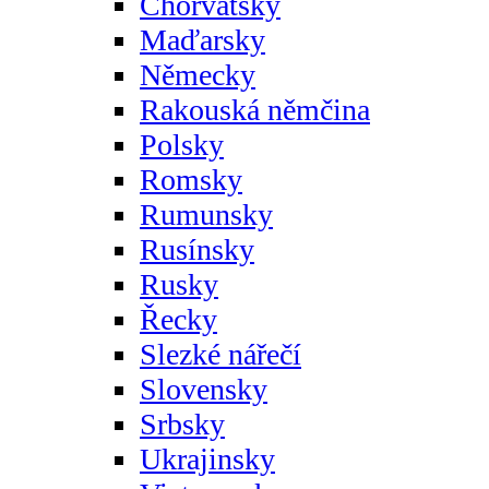
Chorvatsky
Maďarsky
Německy
Rakouská němčina
Polsky
Romsky
Rumunsky
Rusínsky
Rusky
Řecky
Slezké nářečí
Slovensky
Srbsky
Ukrajinsky