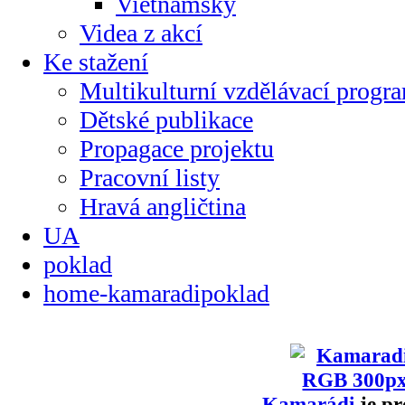
Vietnamsky
Videa z akcí
Ke stažení
Multikulturní vzdělávací progr
Dětské publikace
Propagace projektu
Pracovní listy
Hravá angličtina
UA
poklad
home-kamaradipoklad
Kamarádi
je pr