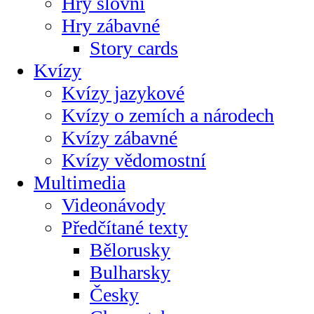
Hry slovní
Hry zábavné
Story cards
Kvízy
Kvízy jazykové
Kvízy o zemích a národech
Kvízy zábavné
Kvízy vědomostní
Multimedia
Videonávody
Předčítané texty
Bělorusky
Bulharsky
Česky