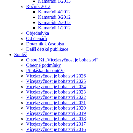
Kamarádi 1/2013
Ročník 2012
Kamarádi 4/2012
Kamarádi 3/2012
Kamarádi 2/2012
Kamarádi 1/2012
Objednávka
Od čtenářů
Dotazník k časopisu
Další dětské publikace
Soutěž
O soutěži „Vícejazyčnost je bohatství“
Obecné podmínky
Přihláška do soutěže
Vícejazyčnost je bohatství 2026
Vícejazyčnost je bohatství 2025
Vícejazyčnost je bohatství 2024
Vícejazyčnost je bohatství 2023
Vícejazyčnost je bohatství 2022
Vícejazyčnost je bohatství 2021
Vícejazyčnost je bohatství 2020
Vícejazyčnost je bohatství 2019
Vícejazyčnost je bohatství 2018
Vícejazyčnost je bohatství 2017
Vícejazyčnost je bohatství 2016