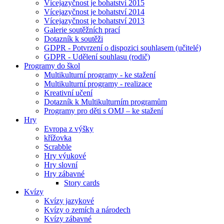
Vícejazyčnost je bohatství 2015
Vícejazyčnost je bohatství 2014
Vícejazyčnost je bohatství 2013
Galerie soutěžních prací
Dotazník k soutěži
GDPR - Potvrzení o dispozici souhlasem (učitelé)
GDPR - Udělení souhlasu (rodič)
Programy do škol
Multikulturní programy - ke stažení
Multikulturní programy - realizace
Kreativní učení
Dotazník k Multikulturním programům
Programy pro děti s OMJ – ke stažení
Hry
Evropa z výšky
křížovka
Scrabble
Hry výukové
Hry slovní
Hry zábavné
Story cards
Kvízy
Kvízy jazykové
Kvízy o zemích a národech
Kvízy zábavné