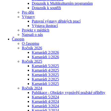
Dotazník k Multikulturním programům
Dotazník k soutěži
Pro děti
Výstavy
Putovní výstavy dětských prací
Výstava ilustrací
Projekt v médiích
Napsali o nás
Časopis
O časopisu
Ročník 2026
Kamarádi 2/2026
Kamarádi 1/2026
Ročník 2025
Kamarádi 5/2025
Kamarádi 4/2025
Kamarádi 3/2025
Kamarádi 2/2025
Kamarádi 1/2025
Ročník 2024
Publikace - Obrázky vyprávějí pražské příběhy
Kamarádi 5/2024
Kamarádi 4/2024
Kamarádi 3/2024
Kamarádi 2/2024