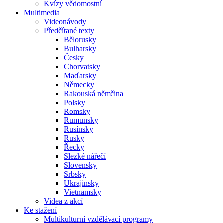
Kvízy vědomostní
Multimedia
Videonávody
Předčítané texty
Bělorusky
Bulharsky
Česky
Chorvatsky
Maďarsky
Německy
Rakouská němčina
Polsky
Romsky
Rumunsky
Rusínsky
Rusky
Řecky
Slezké nářečí
Slovensky
Srbsky
Ukrajinsky
Vietnamsky
Videa z akcí
Ke stažení
Multikulturní vzdělávací programy