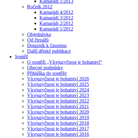
Kamarádi 1/2013
Ročník 2012
Kamarádi 4/2012
Kamarádi 3/2012
Kamarádi 2/2012
Kamarádi 1/2012
Objednávka
Od čtenářů
Dotazník k časopisu
Další dětské publikace
Soutěž
O soutěži „Vícejazyčnost je bohatství“
Obecné podmínky
Přihláška do soutěže
Vícejazyčnost je bohatství 2026
Vícejazyčnost je bohatství 2025
Vícejazyčnost je bohatství 2024
Vícejazyčnost je bohatství 2023
Vícejazyčnost je bohatství 2022
Vícejazyčnost je bohatství 2021
Vícejazyčnost je bohatství 2020
Vícejazyčnost je bohatství 2019
Vícejazyčnost je bohatství 2018
Vícejazyčnost je bohatství 2017
Vícejazyčnost je bohatství 2016