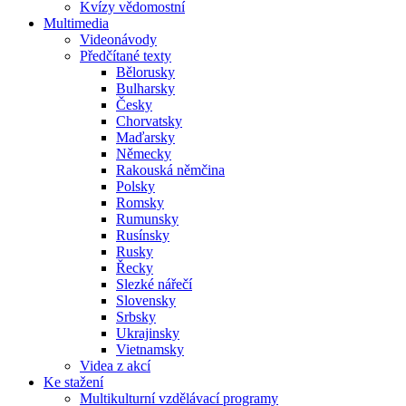
Kvízy vědomostní
Multimedia
Videonávody
Předčítané texty
Bělorusky
Bulharsky
Česky
Chorvatsky
Maďarsky
Německy
Rakouská němčina
Polsky
Romsky
Rumunsky
Rusínsky
Rusky
Řecky
Slezké nářečí
Slovensky
Srbsky
Ukrajinsky
Vietnamsky
Videa z akcí
Ke stažení
Multikulturní vzdělávací programy