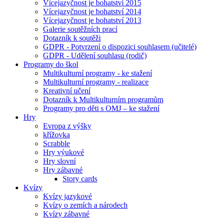
Vícejazyčnost je bohatství 2015
Vícejazyčnost je bohatství 2014
Vícejazyčnost je bohatství 2013
Galerie soutěžních prací
Dotazník k soutěži
GDPR - Potvrzení o dispozici souhlasem (učitelé)
GDPR - Udělení souhlasu (rodič)
Programy do škol
Multikulturní programy - ke stažení
Multikulturní programy - realizace
Kreativní učení
Dotazník k Multikulturním programům
Programy pro děti s OMJ – ke stažení
Hry
Evropa z výšky
křížovka
Scrabble
Hry výukové
Hry slovní
Hry zábavné
Story cards
Kvízy
Kvízy jazykové
Kvízy o zemích a národech
Kvízy zábavné