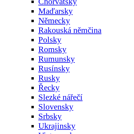
Chorvatsky
Maďarsky
Německy
Rakouská němčina
Polsky
Romsky
Rumunsky
Rusínsky
Rusky
Řecky
Slezké nářečí
Slovensky
Srbsky
Ukrajinsky