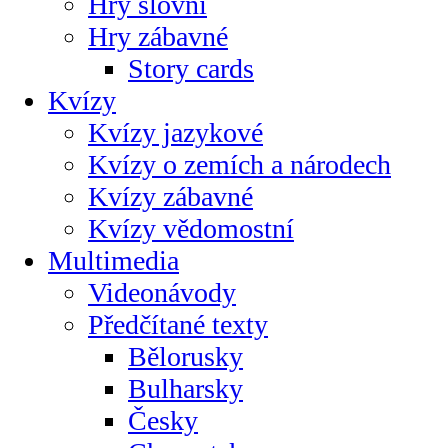
Hry slovní
Hry zábavné
Story cards
Kvízy
Kvízy jazykové
Kvízy o zemích a národech
Kvízy zábavné
Kvízy vědomostní
Multimedia
Videonávody
Předčítané texty
Bělorusky
Bulharsky
Česky