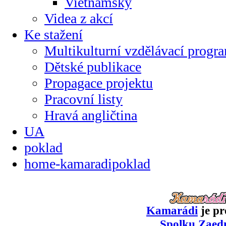
Vietnamsky
Videa z akcí
Ke stažení
Multikulturní vzdělávací progr
Dětské publikace
Propagace projektu
Pracovní listy
Hravá angličtina
UA
poklad
home-kamaradipoklad
Kamarádi
je pr
Spolku Zaed