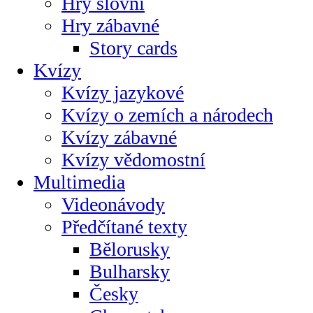
Hry slovní
Hry zábavné
Story cards
Kvízy
Kvízy jazykové
Kvízy o zemích a národech
Kvízy zábavné
Kvízy vědomostní
Multimedia
Videonávody
Předčítané texty
Bělorusky
Bulharsky
Česky