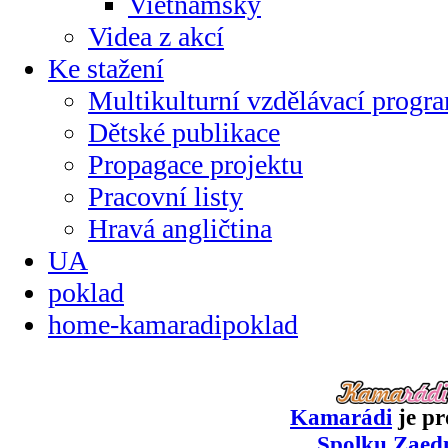
Vietnamsky
Videa z akcí
Ke stažení
Multikulturní vzdělávací progr
Dětské publikace
Propagace projektu
Pracovní listy
Hravá angličtina
UA
poklad
home-kamaradipoklad
Kamarádi
je pr
Spolku Zaed