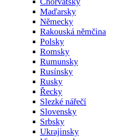
Chorvatsky
Maďarsky
Německy
Rakouská němčina
Polsky
Romsky
Rumunsky
Rusínsky
Rusky
Řecky
Slezké nářečí
Slovensky
Srbsky
Ukrajinsky