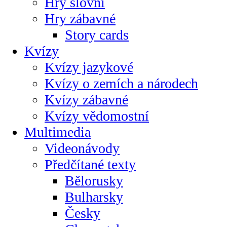
Hry slovní
Hry zábavné
Story cards
Kvízy
Kvízy jazykové
Kvízy o zemích a národech
Kvízy zábavné
Kvízy vědomostní
Multimedia
Videonávody
Předčítané texty
Bělorusky
Bulharsky
Česky