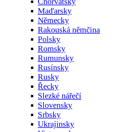
Chorvatsky
Maďarsky
Německy
Rakouská němčina
Polsky
Romsky
Rumunsky
Rusínsky
Rusky
Řecky
Slezké nářečí
Slovensky
Srbsky
Ukrajinsky