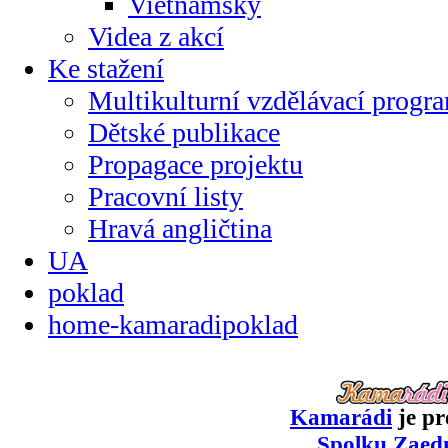
Vietnamsky
Videa z akcí
Ke stažení
Multikulturní vzdělávací progr
Dětské publikace
Propagace projektu
Pracovní listy
Hravá angličtina
UA
poklad
home-kamaradipoklad
Kamarádi
je pr
Spolku Zaed