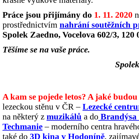
Práce jsou přijímány
do
1. 11. 2020
n
prostřednictvím
nahrání soutěžních p
Spolek Zaedno, Vocelova 602/3, 120 
Těšíme se na vaše práce.
Spolek
A kam se pojede letos? A jaké budou
lezeckou stěnu v ČR –
Lezecké centr
na některý z
muzikálů
a do
Brandýsa
Techmanie
– moderního centra hravého
také do
3D kina v Hodoníně
, zajíma