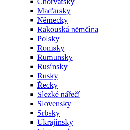
Chorvatsky
Maďarsky
Německy
Rakouská němčina
Polsky
Romsky
Rumunsky
Rusínsky
Rusky
Řecky
Slezké nářečí
Slovensky
Srbsky
Ukrajinsky