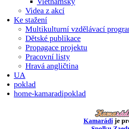
Vietnamsky
Videa z akcí
Ke stažení
Multikulturní vzdělávací progr
Dětské publikace
Propagace projektu
Pracovní listy
Hravá angličtina
UA
poklad
home-kamaradipoklad
Kamarádi
je pr
Spolku Zaed