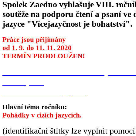
Spolek Zaedno vyhlašuje VIII. roční
soutěže na podporu čtení a psaní ve
jazyce "Vícejazyčnost je bohatství".
Práce jsou přijímány
od 1. 9. do 11. 11. 2020
TERMÍN PRODLOUŽEN!
Přihláška do soutěže
Podmínky soutěž
Plakát (PDF)
Identifikační štítky (PDF)
Hlavní téma ročníku:
Pohádky v cizích jazycích.
(identifikační štítky lze vyplnit pomoc