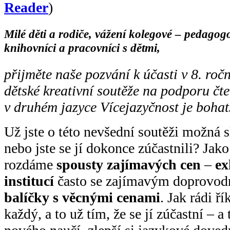
Reader
)
Milé děti a rodiče, vážení kolegové – pedagog
knihovníci a pracovníci s dětmi,
přijměte naše pozvání k účasti v 8. roč
dětské kreativní soutěže na podporu čte
v druhém jazyce Vícejazyčnost je bohats
Už jste o této nevšední soutěži možná s
nebo jste se jí dokonce zúčastnili? Jako
rozdáme
spousty zajímavých cen
–
ex
institucí
často se zajímavým doprovo
balíčky s věcnými cenami
. Jak rádi ř
každý, a to už tím, že se jí zúčastní – a