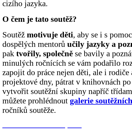
cizího jazyka.
O čem je tato soutěž?
Soutěž
motivuje děti
, aby se i s pomoc
dospělých mentorů
učily jazyky a po
pak
tvořily, společně
se bavily a pozná
minulých ročnících se vám podařilo roz
zapojit do práce nejen děti, ale i rodiče
projektové dny, pátrat v knihovnách po
vytvořit soutěžní skupiny napříč třídami
můžete prohlédnout
galerie soutěžníc
ročníků soutěže.
Galerie soutěžních prací