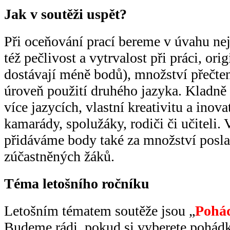
Jak v soutěži uspět?
Při oceňování prací bereme v úvahu nej
též pečlivost a vytrvalost při práci, ori
dostávají méně bodů), množství přečte
úroveň použití druhého jazyka. Kladně
více jazycích, vlastní kreativitu a inova
kamarády, spolužáky, rodiči či učiteli. 
přidáváme body také za množství posla
zúčastněných žáků.
Téma letošního ročníku
Letošním tématem soutěže jsou „
Pohád
Budeme rádi, pokud si vyberete pohádku