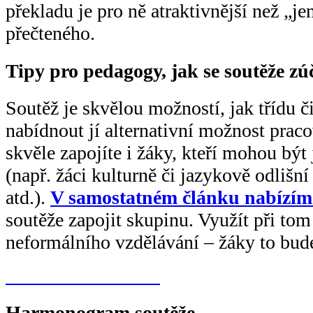
překladu je pro ně atraktivnější než „j
přečteného.
Tipy pro pedagogy, jak se soutěže zúč
Soutěž je skvělou možností, jak třídu č
nabídnout jí alternativní možnost pracov
skvěle zapojíte i žáky, kteří mohou být
(např. žáci kulturně či jazykově odlišn
atd.).
V samostatném článku nabízíme
soutěže zapojit skupinu. Využít při to
neformálního vzdělávání – žáky to bude
Tvoříme do soutěže
Harmonogram soutěže