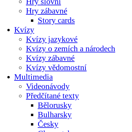
Hry slovní
Hry zábavné
Story cards
Kvízy
Kvízy jazykové
Kvízy o zemích a národech
Kvízy zábavné
Kvízy vědomostní
Multimedia
Videonávody
Předčítané texty
Bělorusky
Bulharsky
Česky