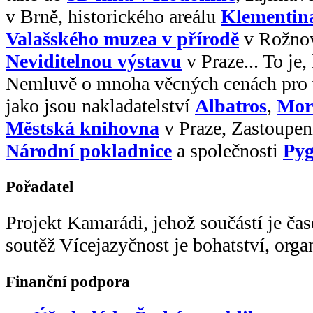
v Brně, historického areálu
Klementin
Valašského muzea v přírodě
v Rožnov
Neviditelnou výstavu
v Praze... To je,
Nemluvě o mnoha věcných cenách pro v
jako jsou nakladatelství
Albatros
,
Mor
Městská knihovna
v Praze, Zastoupe
Národní pokladnice
a společnosti
Pyg
Pořadatel
Projekt Kamarádi, jehož součástí je ča
soutěž Vícejazyčnost je bohatství, org
Finanční podpora