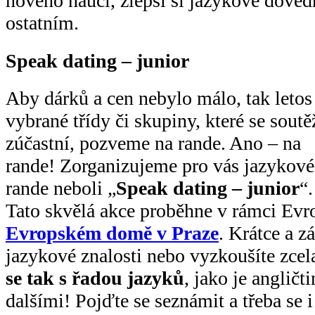
nového naučí, zlepší si jazykové dovedno
ostatním.
Speak dating – junior
Aby dárků a cen nebylo málo, tak letos
vybrané třídy či skupiny, které se soutě
zúčastní, pozveme na rande. Ano – na
rande! Zorganizujeme pro vás jazykové
rande neboli „
Speak dating – junior
“.
Tato skvělá akce proběhne v rámci Evr
Evropském domě v Praze
. Krátce a z
jazykové znalosti nebo vyzkoušíte zcel
se tak s řadou jazyků
, jako je angličt
dalšími! Pojďte se seznámit a třeba se 