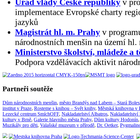
Úřad vlády České republiky
v pr
implementace Evropské charty regi
jazyků
Magistrát hl. m. Prahy
v programu
národnostních menšin na území hl.
Ministerstvo školství, mládeže a 
Podpora vzdělávacích aktivit národ
Partneři soutěže
Dům národnostních menšin
,
město Brandýs nad Labem – Stará Boles
institut v Praze
,
Rosteme s knihou – Svět knihy
,
Městská knihovna v 
Lezecké centrum SmíchOFF
,
Nakladatelství Albatros
,
Nakladatelství
kultury v Brně
,
Galerie hlavního města Prahy
,
Dům kultury Hodonín
Muzikály pro děti
,
Valašské muzeum v přírodě
,
Dr. Oetker
,
Pygmalino 