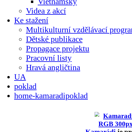
Vietnamsky
Videa z akcí
Ke stažení
Multikulturní vzdělávací progr
Dětské publikace
Propagace projektu
Pracovní listy
Hravá angličtina
UA
poklad
home-kamaradipoklad
Kamarádi
je pr