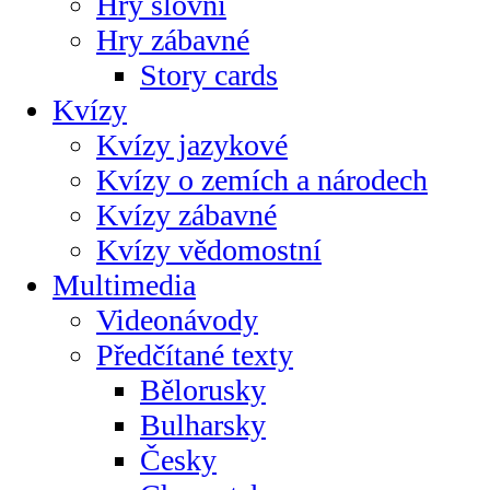
Hry slovní
Hry zábavné
Story cards
Kvízy
Kvízy jazykové
Kvízy o zemích a národech
Kvízy zábavné
Kvízy vědomostní
Multimedia
Videonávody
Předčítané texty
Bělorusky
Bulharsky
Česky