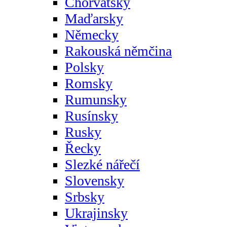
Chorvatsky
Maďarsky
Německy
Rakouská němčina
Polsky
Romsky
Rumunsky
Rusínsky
Rusky
Řecky
Slezké nářečí
Slovensky
Srbsky
Ukrajinsky