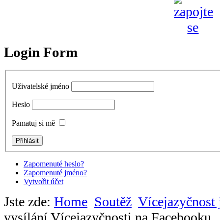
Login Form
Uživatelské jméno
Heslo
Pamatuj si mě
Zapomenuté heslo?
Zapomenuté jméno?
Vytvořit účet
Jste zde:
Home
Soutěž
Vícejazyčnost 
vysílání Vícejazyčnosti na Facebooku