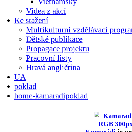
Vietnamsky
Videa z akcí
Ke stažení
Multikulturní vzdělávací progr
Dětské publikace
Propagace projektu
Pracovní listy
Hravá angličtina
UA
poklad
home-kamaradipoklad
Kamarádi
je pr