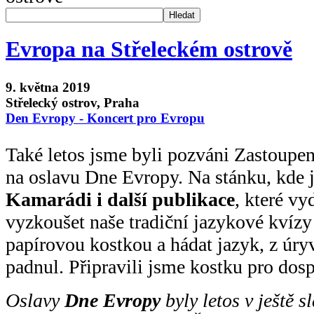
Hledat
Evropa na Střeleckém ostrově
9. května 2019
Střelecký ostrov, Praha
Den Evropy - Koncert pro Evropu
Také letos jsme byli pozváni Zastoup
na oslavu Dne Evropy. Na stánku, kde
Kamarádi i další publikace
, které v
vyzkoušet naše tradiční jazykové kvízy
papírovou kostkou a hádat jazyk, z úryv
padnul. Připravili jsme kostku pro dospě
Oslavy
Dne Evropy
byly letos v ještě 