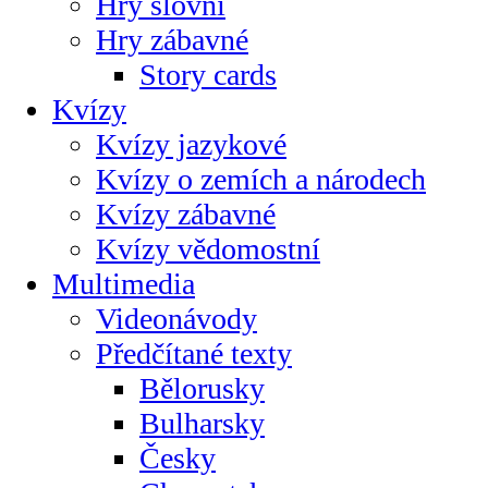
Hry slovní
Hry zábavné
Story cards
Kvízy
Kvízy jazykové
Kvízy o zemích a národech
Kvízy zábavné
Kvízy vědomostní
Multimedia
Videonávody
Předčítané texty
Bělorusky
Bulharsky
Česky