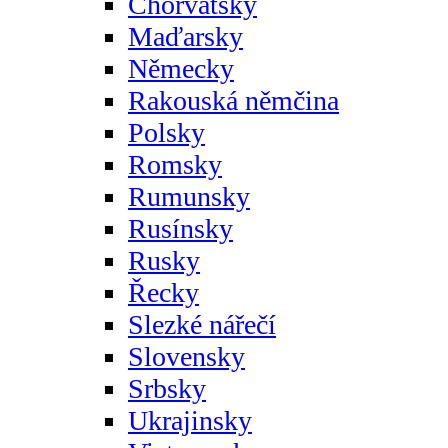
Chorvatsky
Maďarsky
Německy
Rakouská němčina
Polsky
Romsky
Rumunsky
Rusínsky
Rusky
Řecky
Slezké nářečí
Slovensky
Srbsky
Ukrajinsky