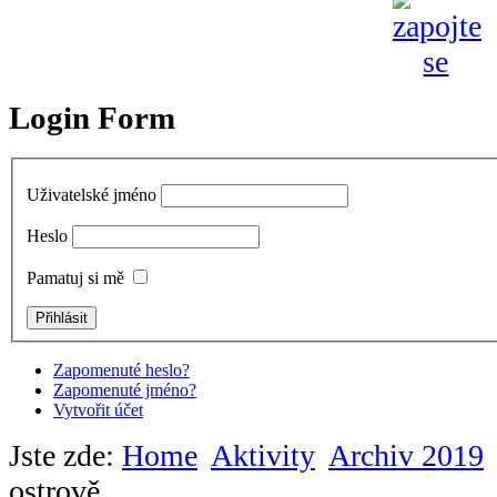
Login Form
Uživatelské jméno
Heslo
Pamatuj si mě
Zapomenuté heslo?
Zapomenuté jméno?
Vytvořit účet
Jste zde:
Home
Aktivity
Archiv 2019
ostrově