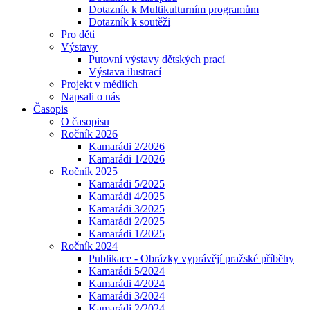
Dotazník k Multikulturním programům
Dotazník k soutěži
Pro děti
Výstavy
Putovní výstavy dětských prací
Výstava ilustrací
Projekt v médiích
Napsali o nás
Časopis
O časopisu
Ročník 2026
Kamarádi 2/2026
Kamarádi 1/2026
Ročník 2025
Kamarádi 5/2025
Kamarádi 4/2025
Kamarádi 3/2025
Kamarádi 2/2025
Kamarádi 1/2025
Ročník 2024
Publikace - Obrázky vyprávějí pražské příběhy
Kamarádi 5/2024
Kamarádi 4/2024
Kamarádi 3/2024
Kamarádi 2/2024