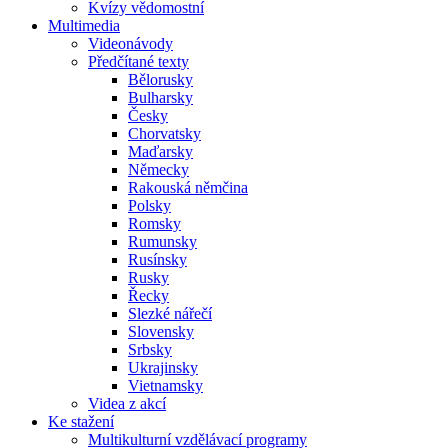
Kvízy vědomostní
Multimedia
Videonávody
Předčítané texty
Bělorusky
Bulharsky
Česky
Chorvatsky
Maďarsky
Německy
Rakouská němčina
Polsky
Romsky
Rumunsky
Rusínsky
Rusky
Řecky
Slezké nářečí
Slovensky
Srbsky
Ukrajinsky
Vietnamsky
Videa z akcí
Ke stažení
Multikulturní vzdělávací programy