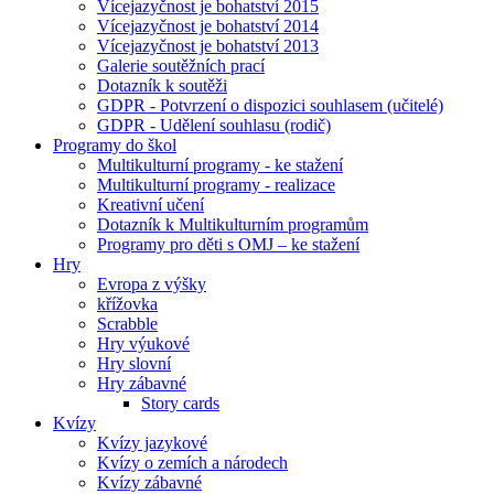
Vícejazyčnost je bohatství 2015
Vícejazyčnost je bohatství 2014
Vícejazyčnost je bohatství 2013
Galerie soutěžních prací
Dotazník k soutěži
GDPR - Potvrzení o dispozici souhlasem (učitelé)
GDPR - Udělení souhlasu (rodič)
Programy do škol
Multikulturní programy - ke stažení
Multikulturní programy - realizace
Kreativní učení
Dotazník k Multikulturním programům
Programy pro děti s OMJ – ke stažení
Hry
Evropa z výšky
křížovka
Scrabble
Hry výukové
Hry slovní
Hry zábavné
Story cards
Kvízy
Kvízy jazykové
Kvízy o zemích a národech
Kvízy zábavné