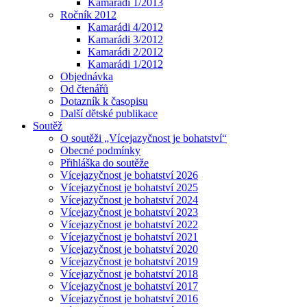
Kamarádi 1/2013
Ročník 2012
Kamarádi 4/2012
Kamarádi 3/2012
Kamarádi 2/2012
Kamarádi 1/2012
Objednávka
Od čtenářů
Dotazník k časopisu
Další dětské publikace
Soutěž
O soutěži „Vícejazyčnost je bohatství“
Obecné podmínky
Přihláška do soutěže
Vícejazyčnost je bohatství 2026
Vícejazyčnost je bohatství 2025
Vícejazyčnost je bohatství 2024
Vícejazyčnost je bohatství 2023
Vícejazyčnost je bohatství 2022
Vícejazyčnost je bohatství 2021
Vícejazyčnost je bohatství 2020
Vícejazyčnost je bohatství 2019
Vícejazyčnost je bohatství 2018
Vícejazyčnost je bohatství 2017
Vícejazyčnost je bohatství 2016