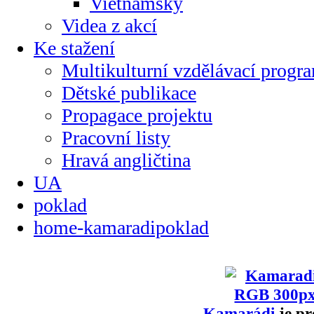
Vietnamsky
Videa z akcí
Ke stažení
Multikulturní vzdělávací progr
Dětské publikace
Propagace projektu
Pracovní listy
Hravá angličtina
UA
poklad
home-kamaradipoklad
Kamarádi
je pr