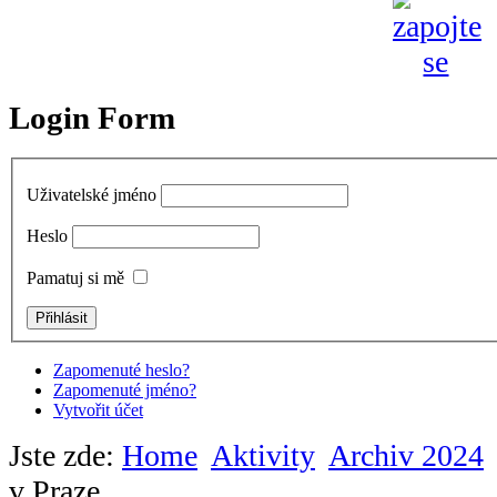
Login Form
Uživatelské jméno
Heslo
Pamatuj si mě
Zapomenuté heslo?
Zapomenuté jméno?
Vytvořit účet
Jste zde:
Home
Aktivity
Archiv 2024
v Praze