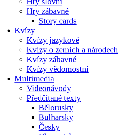
Hry slovní
Hry zábavné
Story cards
Kvízy
Kvízy jazykové
Kvízy o zemích a národech
Kvízy zábavné
Kvízy vědomostní
Multimedia
Videonávody
Předčítané texty
Bělorusky
Bulharsky
Česky