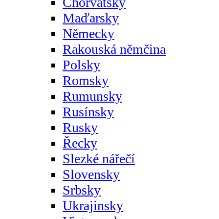
Chorvatsky
Maďarsky
Německy
Rakouská němčina
Polsky
Romsky
Rumunsky
Rusínsky
Rusky
Řecky
Slezké nářečí
Slovensky
Srbsky
Ukrajinsky