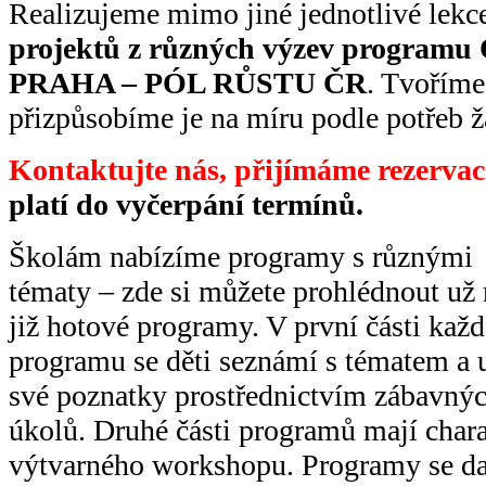
Realizujeme mimo jiné jednotlivé lekc
projektů z různých výzev prog
PRAHA – PÓL RŮSTU ČR
. Tvoříme
přizpůsobíme je na míru podle potřeb ž
Kontaktujte nás, přijímáme rezervac
platí do vyčerpání termínů.
Školám nabízíme programy s různými
tématy – zde si můžete prohlédnout už 
již hotové programy. V první části kaž
programu se děti seznámí s tématem a 
své poznatky prostřednictvím zábavný
úkolů. Druhé části programů mají chara
výtvarného workshopu. Programy se daj