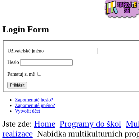
Login Form
Uživatelské jméno
Heslo
Pamatuj si mě
Zapomenuté heslo?
Zapomenuté jméno?
Vytvořit účet
Jste zde:
Home
Programy do škol
Mul
realizace
Nabídka multikulturních pro