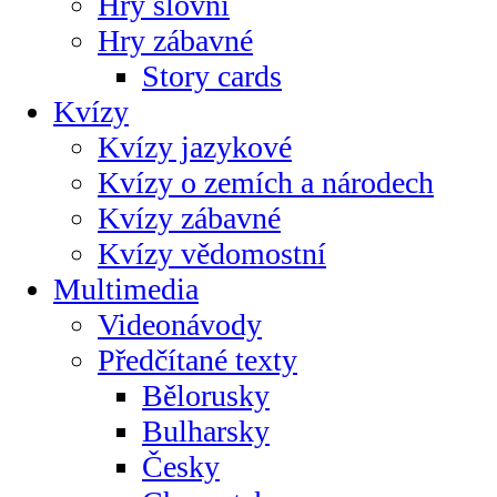
Hry slovní
Hry zábavné
Story cards
Kvízy
Kvízy jazykové
Kvízy o zemích a národech
Kvízy zábavné
Kvízy vědomostní
Multimedia
Videonávody
Předčítané texty
Bělorusky
Bulharsky
Česky