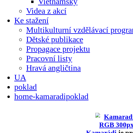
Vietnamsky
Videa z akcí
Ke stažení
Multikulturní vzdělávací progr
Dětské publikace
Propagace projektu
Pracovní listy
Hravá angličtina
UA
poklad
home-kamaradipoklad
Kamarádi
je pr