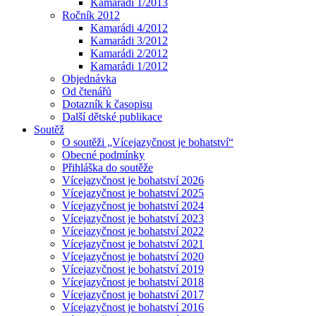
Kamarádi 1/2013
Ročník 2012
Kamarádi 4/2012
Kamarádi 3/2012
Kamarádi 2/2012
Kamarádi 1/2012
Objednávka
Od čtenářů
Dotazník k časopisu
Další dětské publikace
Soutěž
O soutěži „Vícejazyčnost je bohatství“
Obecné podmínky
Přihláška do soutěže
Vícejazyčnost je bohatství 2026
Vícejazyčnost je bohatství 2025
Vícejazyčnost je bohatství 2024
Vícejazyčnost je bohatství 2023
Vícejazyčnost je bohatství 2022
Vícejazyčnost je bohatství 2021
Vícejazyčnost je bohatství 2020
Vícejazyčnost je bohatství 2019
Vícejazyčnost je bohatství 2018
Vícejazyčnost je bohatství 2017
Vícejazyčnost je bohatství 2016