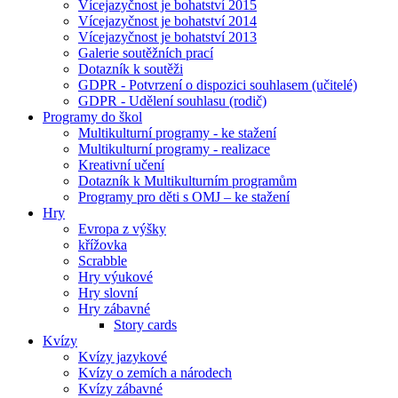
Vícejazyčnost je bohatství 2015
Vícejazyčnost je bohatství 2014
Vícejazyčnost je bohatství 2013
Galerie soutěžních prací
Dotazník k soutěži
GDPR - Potvrzení o dispozici souhlasem (učitelé)
GDPR - Udělení souhlasu (rodič)
Programy do škol
Multikulturní programy - ke stažení
Multikulturní programy - realizace
Kreativní učení
Dotazník k Multikulturním programům
Programy pro děti s OMJ – ke stažení
Hry
Evropa z výšky
křížovka
Scrabble
Hry výukové
Hry slovní
Hry zábavné
Story cards
Kvízy
Kvízy jazykové
Kvízy o zemích a národech
Kvízy zábavné