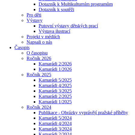
Dotazník k Multikulturním programům
Dotazník k soutěži
Pro děti
Výstavy
Putovní výstavy dětských prací
Výstava ilustrací
Projekt v médiích
Napsali o nás
Časopis
O časopisu
Ročník 2026
Kamarádi 2/2026
Kamarádi 1/2026
Ročník 2025
Kamarádi 5/2025
Kamarádi 4/2025
Kamarádi 3/2025
Kamarádi 2/2025
Kamarádi 1/2025
Ročník 2024
Publikace - Obrázky vyprávějí pražské příběhy
Kamarádi 5/2024
Kamarádi 4/2024
Kamarádi 3/2024
Kamarádi 2/2024