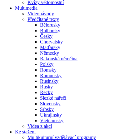
Kvízy vědomostní
Multimedia
Videonávody
Předčítané texty
Bělorusky
Bulharsky
Česky
Chorvatsky
Maďarsky
Německy
Rakouská němčina
Polsky
Romsky
Rumunsky
Rusínsky
Rusky
Řecky
Slezké nářečí
Slovensky
Srbsky
Ukrajinsky
Vietnamsky
Videa z akcí
Ke stažení
Multikulturní vzdělávací programy