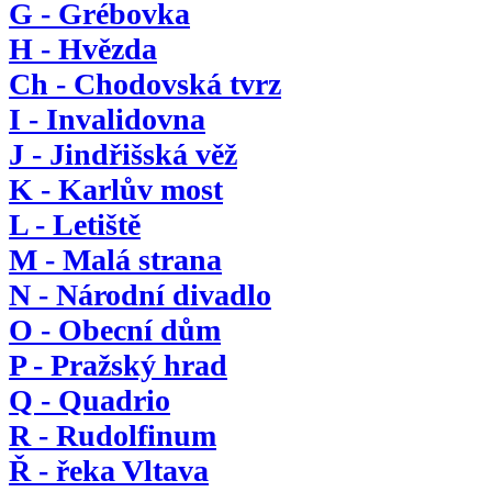
G - Grébovka
H - Hvězda
Ch - Chodovská tvrz
I - Invalidovna
J - Jindřišská věž
K - Karlův most
L - Letiště
M - Malá strana
N - Národní divadlo
O - Obecní dům
P - Pražský hrad
Q - Quadrio
R - Rudolfinum
Ř - řeka Vltava