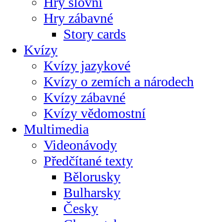
Hry slovní
Hry zábavné
Story cards
Kvízy
Kvízy jazykové
Kvízy o zemích a národech
Kvízy zábavné
Kvízy vědomostní
Multimedia
Videonávody
Předčítané texty
Bělorusky
Bulharsky
Česky