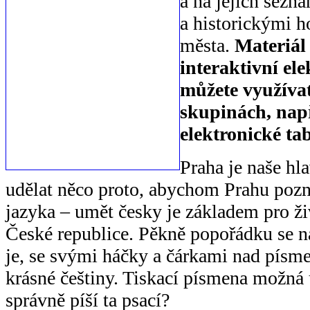
a na jejich sezn
a historickými 
města.
Materiál 
interaktivní el
můžete využívat
skupinách, např
elektronické tab
Praha je naše hl
udělat něco proto, abychom Prahu poz
jazyka – umět česky je základem pro živ
České republice. Pěkně popořádku se n
je, se svými háčky a čárkami nad písme
krásné češtiny. Tiskací písmena možná už
správně píší ta psací?