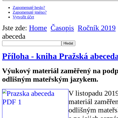
Zapomenuté heslo?
Zapomenuté jméno?
Vytvořit účet
Jste zde:
Home
Časopis
Ročník 2019
abeceda
Hledat
Příloha - kniha Pražská abeced
Výukový materiál zaměřený na podpo
odlišným mateřským jazykem.
V listopadu 201
materiál zaměřen
odlišným mateř