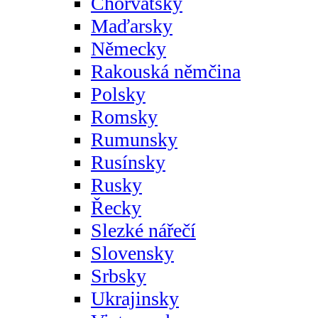
Chorvatsky
Maďarsky
Německy
Rakouská němčina
Polsky
Romsky
Rumunsky
Rusínsky
Rusky
Řecky
Slezké nářečí
Slovensky
Srbsky
Ukrajinsky