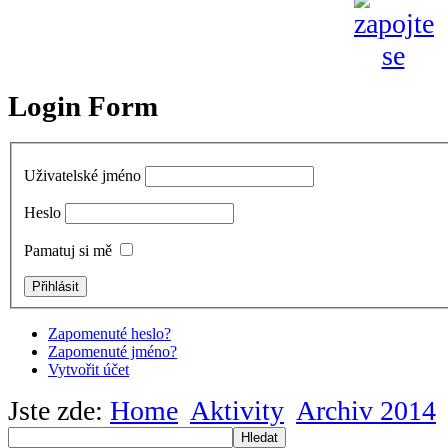
Login Form
Uživatelské jméno
Heslo
Pamatuj si mě
Zapomenuté heslo?
Zapomenuté jméno?
Vytvořit účet
Jste zde:
Home
Aktivity
Archiv 2014
Hledat