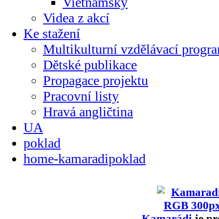
Vietnamsky
Videa z akcí
Ke stažení
Multikulturní vzdělávací progr
Dětské publikace
Propagace projektu
Pracovní listy
Hravá angličtina
UA
poklad
home-kamaradipoklad
Kamarádi
je pr