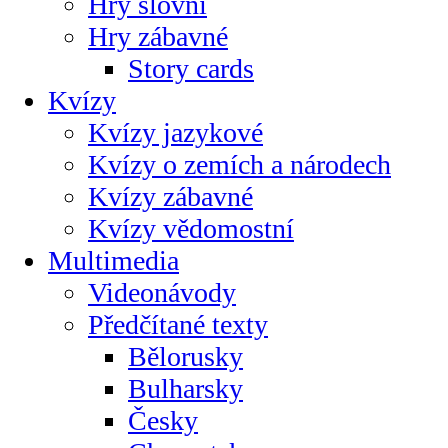
Hry slovní
Hry zábavné
Story cards
Kvízy
Kvízy jazykové
Kvízy o zemích a národech
Kvízy zábavné
Kvízy vědomostní
Multimedia
Videonávody
Předčítané texty
Bělorusky
Bulharsky
Česky