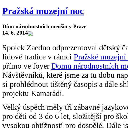
Pražská muzejní noc
Dům národnostních menšin v Praze
14. 6. 2014
Spolek Zaedno odprezentoval dětský č
lidové tradice v rámci
Pražské muzejní
přímo ve foyer
Domu národnostních m
Návštěvníků, které jsme za tu dobu nap
si prohlédnout tištěný časopis a dále s
projektu Kamarádi.
Velký úspěch měly tři zábavné jazykov
pro děti od 3 do 6 let, složitější pro šk
vysokou obtížností pro dospělé. Dále j