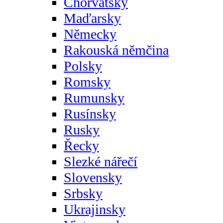
Chorvatsky
Maďarsky
Německy
Rakouská němčina
Polsky
Romsky
Rumunsky
Rusínsky
Rusky
Řecky
Slezké nářečí
Slovensky
Srbsky
Ukrajinsky