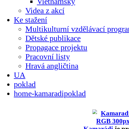
Vietnamsky
Videa z akcí
Ke stažení
Multikulturní vzdělávací progr
Dětské publikace
Propagace projektu
Pracovní listy
Hravá angličtina
UA
poklad
home-kamaradipoklad
Kamarádi
je pr