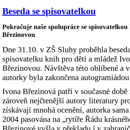
Beseda se spisovatelkou
Pokračuje naše spolupráce se spisovatelkou
Březinovou
Dne 31.10. v ZŠ Sluhy proběhla besed
spisovatelku knih pro děti a mládež Iv
Březinovou. Návštěva této oblíbené a v
autorky byla zakončena autogramiádou
Ivona Březinová patří v současné době 
zároveň nejčtenější autory literatury pr
získávají mnohá ocenění, autorka sama 
2004 pasována na „rytíře Řádu krásného
Březinové vyšla v překladu i v zahrani