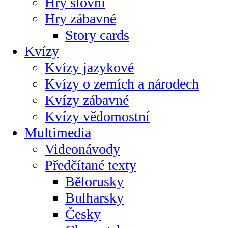
Hry slovní
Hry zábavné
Story cards
Kvízy
Kvízy jazykové
Kvízy o zemích a národech
Kvízy zábavné
Kvízy vědomostní
Multimedia
Videonávody
Předčítané texty
Bělorusky
Bulharsky
Česky