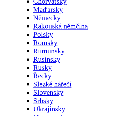
Chorvatsky
Maďarsky
Německy
Rakouská němčina
Polsky
Romsky
Rumunsky
Rusínsky
Rusky
Řecky
Slezké nářečí
Slovensky
Srbsky
Ukrajinsky