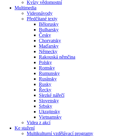
Kvízy vědomostní
Multimedia
Videonávody
Předčítané texty
Bělorusky
Bulharsky
Česky
Chorvatsky
Maďarsky
Německy
Rakouská němčina
Polsky
Romsky
Rumunsky
Rusínsky
Rusky
Řecky
Slezké nářečí
Slovensky
Srbsky
Ukrajinsky
Vietnamsky
Videa z akcí
Ke stažení
Multikulturní vzdělávací programy