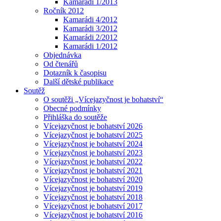
Kamarádi 1/2013
Ročník 2012
Kamarádi 4/2012
Kamarádi 3/2012
Kamarádi 2/2012
Kamarádi 1/2012
Objednávka
Od čtenářů
Dotazník k časopisu
Další dětské publikace
Soutěž
O soutěži „Vícejazyčnost je bohatství“
Obecné podmínky
Přihláška do soutěže
Vícejazyčnost je bohatství 2026
Vícejazyčnost je bohatství 2025
Vícejazyčnost je bohatství 2024
Vícejazyčnost je bohatství 2023
Vícejazyčnost je bohatství 2022
Vícejazyčnost je bohatství 2021
Vícejazyčnost je bohatství 2020
Vícejazyčnost je bohatství 2019
Vícejazyčnost je bohatství 2018
Vícejazyčnost je bohatství 2017
Vícejazyčnost je bohatství 2016