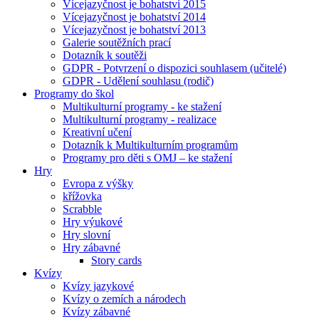
Vícejazyčnost je bohatství 2015
Vícejazyčnost je bohatství 2014
Vícejazyčnost je bohatství 2013
Galerie soutěžních prací
Dotazník k soutěži
GDPR - Potvrzení o dispozici souhlasem (učitelé)
GDPR - Udělení souhlasu (rodič)
Programy do škol
Multikulturní programy - ke stažení
Multikulturní programy - realizace
Kreativní učení
Dotazník k Multikulturním programům
Programy pro děti s OMJ – ke stažení
Hry
Evropa z výšky
křížovka
Scrabble
Hry výukové
Hry slovní
Hry zábavné
Story cards
Kvízy
Kvízy jazykové
Kvízy o zemích a národech
Kvízy zábavné