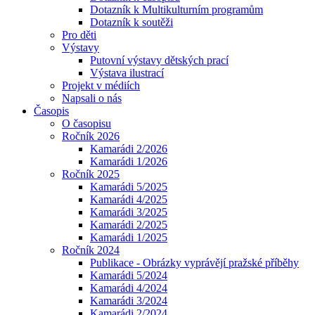
Dotazník k Multikulturním programům
Dotazník k soutěži
Pro děti
Výstavy
Putovní výstavy dětských prací
Výstava ilustrací
Projekt v médiích
Napsali o nás
Časopis
O časopisu
Ročník 2026
Kamarádi 2/2026
Kamarádi 1/2026
Ročník 2025
Kamarádi 5/2025
Kamarádi 4/2025
Kamarádi 3/2025
Kamarádi 2/2025
Kamarádi 1/2025
Ročník 2024
Publikace - Obrázky vyprávějí pražské příběhy
Kamarádi 5/2024
Kamarádi 4/2024
Kamarádi 3/2024
Kamarádi 2/2024