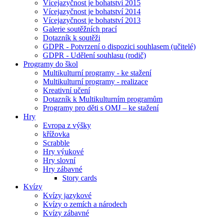
Vícejazyčnost je bohatství 2015
Vícejazyčnost je bohatství 2014
Vícejazyčnost je bohatství 2013
Galerie soutěžních prací
Dotazník k soutěži
GDPR - Potvrzení o dispozici souhlasem (učitelé)
GDPR - Udělení souhlasu (rodič)
Programy do škol
Multikulturní programy - ke stažení
Multikulturní programy - realizace
Kreativní učení
Dotazník k Multikulturním programům
Programy pro děti s OMJ – ke stažení
Hry
Evropa z výšky
křížovka
Scrabble
Hry výukové
Hry slovní
Hry zábavné
Story cards
Kvízy
Kvízy jazykové
Kvízy o zemích a národech
Kvízy zábavné