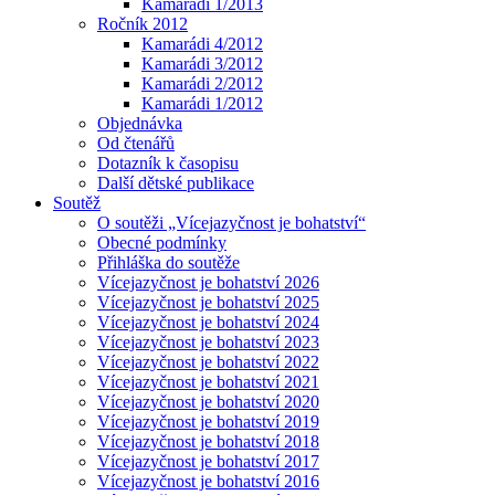
Kamarádi 1/2013
Ročník 2012
Kamarádi 4/2012
Kamarádi 3/2012
Kamarádi 2/2012
Kamarádi 1/2012
Objednávka
Od čtenářů
Dotazník k časopisu
Další dětské publikace
Soutěž
O soutěži „Vícejazyčnost je bohatství“
Obecné podmínky
Přihláška do soutěže
Vícejazyčnost je bohatství 2026
Vícejazyčnost je bohatství 2025
Vícejazyčnost je bohatství 2024
Vícejazyčnost je bohatství 2023
Vícejazyčnost je bohatství 2022
Vícejazyčnost je bohatství 2021
Vícejazyčnost je bohatství 2020
Vícejazyčnost je bohatství 2019
Vícejazyčnost je bohatství 2018
Vícejazyčnost je bohatství 2017
Vícejazyčnost je bohatství 2016