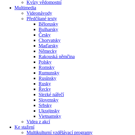
Kvízy vědomostní
Multimedia
Videonávody
Předčítané texty
Bělorusky
Bulharsky
Česky
Chorvatsky
Maďarsky
Německy
Rakouská němčina
Polsky
Romsky
Rumunsky
Rusínsky
Rusky
Řecky
Slezké nářečí
Slovensky
Srbsky
Ukrajinsky
Vietnamsky
Videa z akcí
Ke stažení
Multikulturní vzdělávací programy