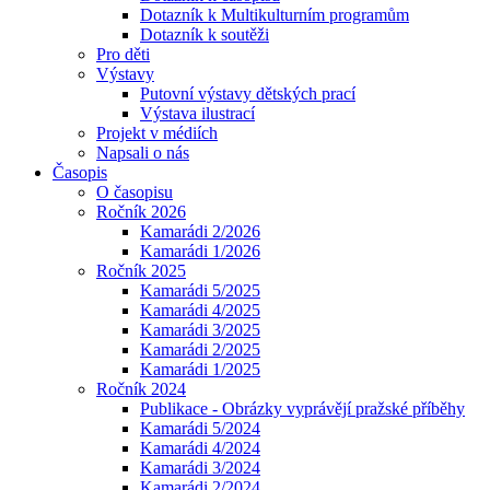
Dotazník k Multikulturním programům
Dotazník k soutěži
Pro děti
Výstavy
Putovní výstavy dětských prací
Výstava ilustrací
Projekt v médiích
Napsali o nás
Časopis
O časopisu
Ročník 2026
Kamarádi 2/2026
Kamarádi 1/2026
Ročník 2025
Kamarádi 5/2025
Kamarádi 4/2025
Kamarádi 3/2025
Kamarádi 2/2025
Kamarádi 1/2025
Ročník 2024
Publikace - Obrázky vyprávějí pražské příběhy
Kamarádi 5/2024
Kamarádi 4/2024
Kamarádi 3/2024
Kamarádi 2/2024