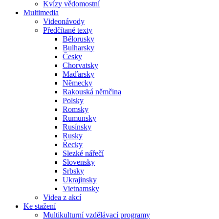
Kvízy vědomostní
Multimedia
Videonávody
Předčítané texty
Bělorusky
Bulharsky
Česky
Chorvatsky
Maďarsky
Německy
Rakouská němčina
Polsky
Romsky
Rumunsky
Rusínsky
Rusky
Řecky
Slezké nářečí
Slovensky
Srbsky
Ukrajinsky
Vietnamsky
Videa z akcí
Ke stažení
Multikulturní vzdělávací programy