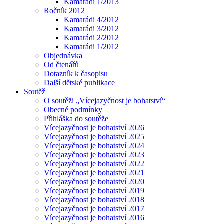
Kamarádi 1/2013
Ročník 2012
Kamarádi 4/2012
Kamarádi 3/2012
Kamarádi 2/2012
Kamarádi 1/2012
Objednávka
Od čtenářů
Dotazník k časopisu
Další dětské publikace
Soutěž
O soutěži „Vícejazyčnost je bohatství“
Obecné podmínky
Přihláška do soutěže
Vícejazyčnost je bohatství 2026
Vícejazyčnost je bohatství 2025
Vícejazyčnost je bohatství 2024
Vícejazyčnost je bohatství 2023
Vícejazyčnost je bohatství 2022
Vícejazyčnost je bohatství 2021
Vícejazyčnost je bohatství 2020
Vícejazyčnost je bohatství 2019
Vícejazyčnost je bohatství 2018
Vícejazyčnost je bohatství 2017
Vícejazyčnost je bohatství 2016