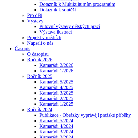
Dotazník k Multikulturním programům
Dotazník k soutěži
Pro děti
Výstavy
Putovní výstavy dětských prací
Výstava ilustrací
Projekt v médiích
Napsali o nás
Časopis
O časopisu
Ročník 2026
Kamarádi 2/2026
Kamarádi 1/2026
Ročník 2025
Kamarádi 5/2025
Kamarádi 4/2025
Kamarádi 3/2025
Kamarádi 2/2025
Kamarádi 1/2025
Ročník 2024
Publikace - Obrázky vyprávějí pražské příběhy
Kamarádi 5/2024
Kamarádi 4/2024
Kamarádi 3/2024
Kamarádi 2/2024