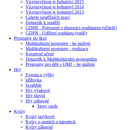
Vícejazyčnost je bohatství 2015
Vícejazyčnost je bohatství 2014
Vícejazyčnost je bohatství 2013
Galerie soutěžních prací
Dotazník k soutěži
GDPR - Potvrzení o dispozici souhlasem (učitelé)
GDPR - Udělení souhlasu (rodič)
Programy do škol
Multikulturní programy - ke stažení
Multikulturní programy - realizace
Kreativní učení
Dotazník k Multikulturním programům
Programy pro děti s OMJ – ke stažení
Hry
Evropa z výšky
křížovka
Scrabble
Hry výukové
Hry slovní
Hry zábavné
Story cards
Kvízy
Kvízy jazykové
Kvízy o zemích a národech
Kvízy zábavné