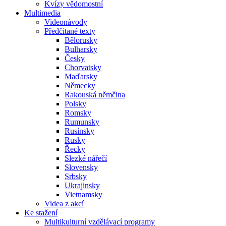
Kvízy vědomostní
Multimedia
Videonávody
Předčítané texty
Bělorusky
Bulharsky
Česky
Chorvatsky
Maďarsky
Německy
Rakouská němčina
Polsky
Romsky
Rumunsky
Rusínsky
Rusky
Řecky
Slezké nářečí
Slovensky
Srbsky
Ukrajinsky
Vietnamsky
Videa z akcí
Ke stažení
Multikulturní vzdělávací programy