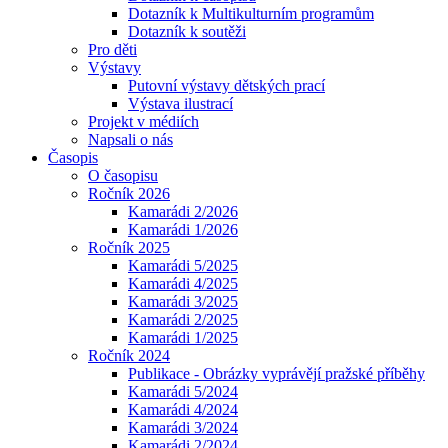
Dotazník k Multikulturním programům
Dotazník k soutěži
Pro děti
Výstavy
Putovní výstavy dětských prací
Výstava ilustrací
Projekt v médiích
Napsali o nás
Časopis
O časopisu
Ročník 2026
Kamarádi 2/2026
Kamarádi 1/2026
Ročník 2025
Kamarádi 5/2025
Kamarádi 4/2025
Kamarádi 3/2025
Kamarádi 2/2025
Kamarádi 1/2025
Ročník 2024
Publikace - Obrázky vyprávějí pražské příběhy
Kamarádi 5/2024
Kamarádi 4/2024
Kamarádi 3/2024
Kamarádi 2/2024