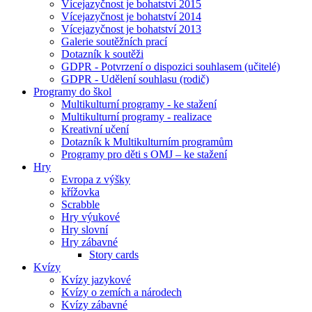
Vícejazyčnost je bohatství 2015
Vícejazyčnost je bohatství 2014
Vícejazyčnost je bohatství 2013
Galerie soutěžních prací
Dotazník k soutěži
GDPR - Potvrzení o dispozici souhlasem (učitelé)
GDPR - Udělení souhlasu (rodič)
Programy do škol
Multikulturní programy - ke stažení
Multikulturní programy - realizace
Kreativní učení
Dotazník k Multikulturním programům
Programy pro děti s OMJ – ke stažení
Hry
Evropa z výšky
křížovka
Scrabble
Hry výukové
Hry slovní
Hry zábavné
Story cards
Kvízy
Kvízy jazykové
Kvízy o zemích a národech
Kvízy zábavné