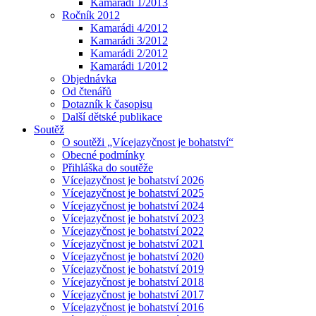
Kamarádi 1/2013
Ročník 2012
Kamarádi 4/2012
Kamarádi 3/2012
Kamarádi 2/2012
Kamarádi 1/2012
Objednávka
Od čtenářů
Dotazník k časopisu
Další dětské publikace
Soutěž
O soutěži „Vícejazyčnost je bohatství“
Obecné podmínky
Přihláška do soutěže
Vícejazyčnost je bohatství 2026
Vícejazyčnost je bohatství 2025
Vícejazyčnost je bohatství 2024
Vícejazyčnost je bohatství 2023
Vícejazyčnost je bohatství 2022
Vícejazyčnost je bohatství 2021
Vícejazyčnost je bohatství 2020
Vícejazyčnost je bohatství 2019
Vícejazyčnost je bohatství 2018
Vícejazyčnost je bohatství 2017
Vícejazyčnost je bohatství 2016