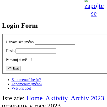
Login Form
Uživatelské jméno
Heslo
Pamatuj si mě
Zapomenuté heslo?
Zapomenuté jméno?
Vytvořit účet
Jste zde:
Home
Aktivity
Archiv 2023
programy v roce 2023