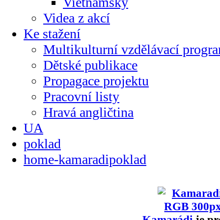
Vietnamsky
Videa z akcí
Ke stažení
Multikulturní vzdělávací progr
Dětské publikace
Propagace projektu
Pracovní listy
Hravá angličtina
UA
poklad
home-kamaradipoklad
Kamarádi
je pr