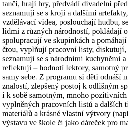
tančí, hrají hry, předvádí divadelní před
seznamují se s kroji a dalšími artefakty,
vzdělávací videa, poslouchají hudbu, se
lidmi z různých národností, pokládají o
spolupracují ve skupinkách a pomáhají
čtou, vyplňují pracovní listy, diskutují,
seznamují se s národními kuchyněmi a
reflektují – hodnotí lektory, samotný p
samy sebe. Z programu si děti odnáší
znalostí, zlepšený postoj k odlišným s
i k sobě samotným, mnoho pozitivních 
vyplněných pracovních listů a dalších 
materiálů a krásné vlastní výtvory (nap
výstavu ve škole či jako dáreček pro ma