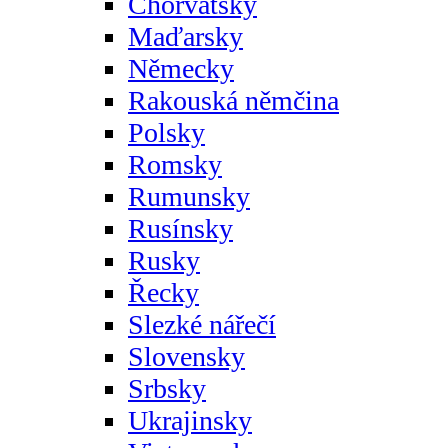
Chorvatsky
Maďarsky
Německy
Rakouská němčina
Polsky
Romsky
Rumunsky
Rusínsky
Rusky
Řecky
Slezké nářečí
Slovensky
Srbsky
Ukrajinsky