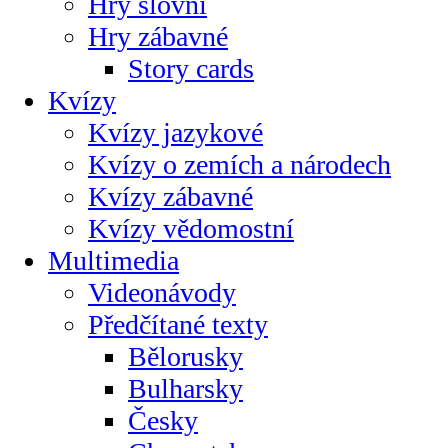
Hry slovní
Hry zábavné
Story cards
Kvízy
Kvízy jazykové
Kvízy o zemích a národech
Kvízy zábavné
Kvízy vědomostní
Multimedia
Videonávody
Předčítané texty
Bělorusky
Bulharsky
Česky