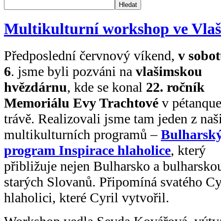
Hledat
Multikulturní workshop ve Vla
Předposlední červnový víkend,
v sobot
6
. jsme byli pozváni na
vlašimskou
hvězdárnu
, kde se konal
22. ročník
Memoriálu Evy Trachtové
v pétanque
trávě. Realizovali jsme tam jeden z naš
multikulturních programů –
Bulharsk
program Inspirace hlaholice
, který
přibližuje nejen Bulharsko a bulharskou
starých Slovanů. Připomíná svatého Cy
hlaholici, které Cyril vytvořil.