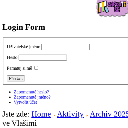
Login Form
Uživatelské jméno
Heslo
Pamatuj si mě
Zapomenuté heslo?
Zapomenuté jméno?
Vytvořit účet
Jste zde:
Home
Aktivity
Archiv 202
ve Vlašimi