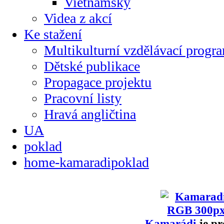
Vietnamsky
Videa z akcí
Ke stažení
Multikulturní vzdělávací progr
Dětské publikace
Propagace projektu
Pracovní listy
Hravá angličtina
UA
poklad
home-kamaradipoklad
Kamarádi
je pr