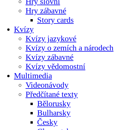
Hry slovní
Hry zábavné
Story cards
Kvízy
Kvízy jazykové
Kvízy o zemích a národech
Kvízy zábavné
Kvízy vědomostní
Multimedia
Videonávody
Předčítané texty
Bělorusky
Bulharsky
Česky