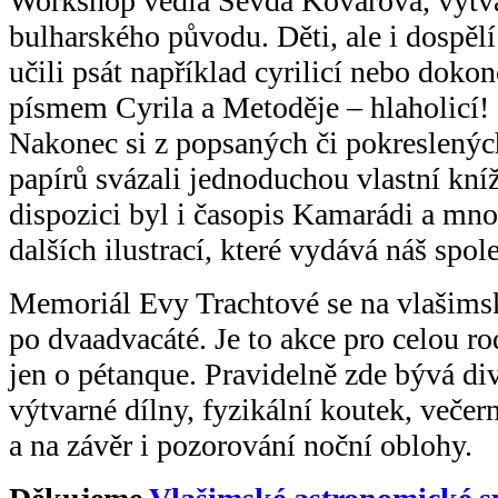
Workshop vedla Sevda Kovářová, výtv
bulharského původu. Děti, ale i dospělí
učili psát například cyrilicí nebo dokon
písmem Cyrila a Metoděje – hlaholicí!
Nakonec si z popsaných či pokreslenýc
papírů svázali jednoduchou vlastní kní
dispozici byl i časopis Kamarádi a mn
dalších ilustrací, které vydává náš spol
Memoriál Evy Trachtové se na vlašimsk
po dvaadvacáté. Je to akce pro celou ro
jen o pétanque. Pravidelně zde bývá div
výtvarné dílny, fyzikální koutek, večer
a na závěr i pozorování noční oblohy.