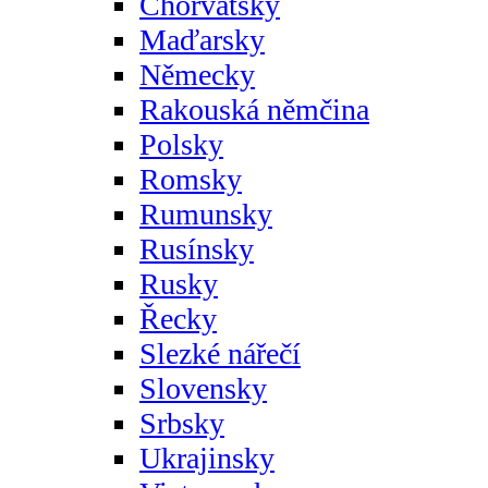
Chorvatsky
Maďarsky
Německy
Rakouská němčina
Polsky
Romsky
Rumunsky
Rusínsky
Rusky
Řecky
Slezké nářečí
Slovensky
Srbsky
Ukrajinsky