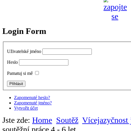
Login Form
Uživatelské jméno
Heslo
Pamatuj si mě
Zapomenuté heslo?
Zapomenuté jméno?
Vytvořit účet
Jste zde:
Home
Soutěž
Vícejazyčnost 
soutěžní práce 4 - 6 let