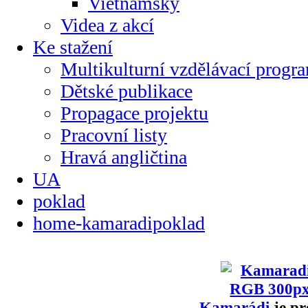
Vietnamsky
Videa z akcí
Ke stažení
Multikulturní vzdělávací progr
Dětské publikace
Propagace projektu
Pracovní listy
Hravá angličtina
UA
poklad
home-kamaradipoklad
Kamarádi
je pr