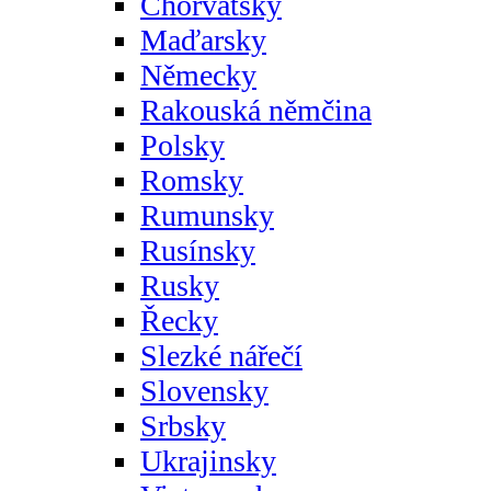
Chorvatsky
Maďarsky
Německy
Rakouská němčina
Polsky
Romsky
Rumunsky
Rusínsky
Rusky
Řecky
Slezké nářečí
Slovensky
Srbsky
Ukrajinsky