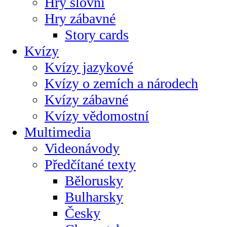
Hry slovní
Hry zábavné
Story cards
Kvízy
Kvízy jazykové
Kvízy o zemích a národech
Kvízy zábavné
Kvízy vědomostní
Multimedia
Videonávody
Předčítané texty
Bělorusky
Bulharsky
Česky