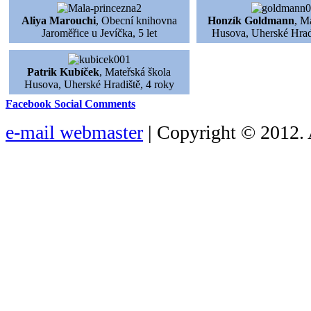
Aliya Marouchi
, Obecní knihovna
Honzík Goldmann
, M
Jaroměřice u Jevíčka, 5 let
Husova, Uherské Hradi
Patrik Kubíček
, Mateřská škola
Husova, Uherské Hradiště, 4 roky
Facebook Social Comments
e-mail webmaster
| Copyright © 2012. 