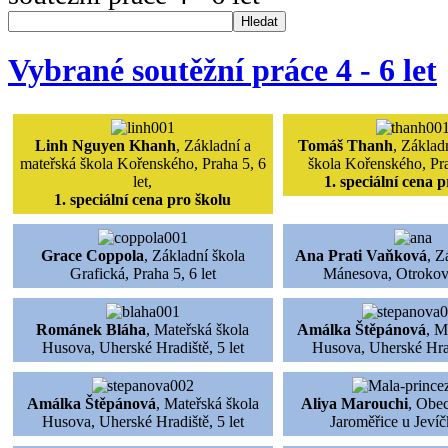
Hledat
Vybrané soutěžní práce 4 - 6 let
Linh Nguyen Khanh
, Základní a
Tomáš Thanh
, Základ
mateřská škola Kořenského, Praha 5, 6
škola Kořenského, Prah
let,
1. speciální cena 
1. speciální cena pro školu
Grace Coppola
, Základní škola
Ana Prati Vaňková
, Z
Grafická, Praha 5, 6 let
Mánesova, Otrokovi
Románek Bláha
, Mateřská škola
Amálka Štěpánová
, M
Husova, Uherské Hradiště, 5 let
Husova, Uherské Hrad
Amálka Štěpánová
, Mateřská škola
Aliya Marouchi
, Obe
Husova, Uherské Hradiště, 5 let
Jaroměřice u Jevíčk