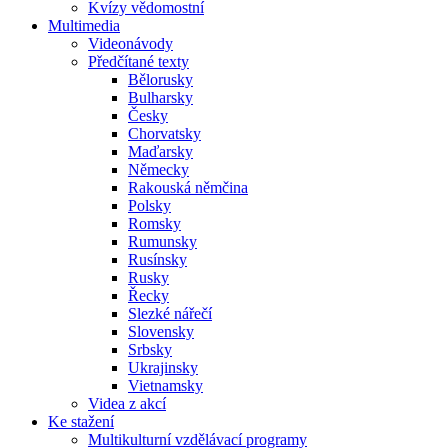
Kvízy vědomostní
Multimedia
Videonávody
Předčítané texty
Bělorusky
Bulharsky
Česky
Chorvatsky
Maďarsky
Německy
Rakouská němčina
Polsky
Romsky
Rumunsky
Rusínsky
Rusky
Řecky
Slezké nářečí
Slovensky
Srbsky
Ukrajinsky
Vietnamsky
Videa z akcí
Ke stažení
Multikulturní vzdělávací programy