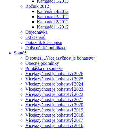
Kamarádi 1/2013
Ročník 2012
Kamarádi 4/2012
Kamarádi 3/2012
Kamarádi 2/2012
Kamarádi 1/2012
Objednávka
Od čtenářů
Dotazník k časopisu
Další dětské publikace
Soutěž
O soutěži „Vícejazyčnost je bohatství“
Obecné podmínky
Přihláška do soutěže
Vícejazyčnost je bohatství 2026
Vícejazyčnost je bohatství 2025
Vícejazyčnost je bohatství 2024
Vícejazyčnost je bohatství 2023
Vícejazyčnost je bohatství 2022
Vícejazyčnost je bohatství 2021
Vícejazyčnost je bohatství 2020
Vícejazyčnost je bohatství 2019
Vícejazyčnost je bohatství 2018
Vícejazyčnost je bohatství 2017
Vícejazyčnost je bohatství 2016