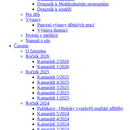
Dotazník k Multikulturním programům
Dotazník k soutěži
Pro děti
Výstavy
Putovní výstavy dětských prací
Výstava ilustrací
Projekt v médiích
Napsali o nás
Časopis
O časopisu
Ročník 2026
Kamarádi 2/2026
Kamarádi 1/2026
Ročník 2025
Kamarádi 5/2025
Kamarádi 4/2025
Kamarádi 3/2025
Kamarádi 2/2025
Kamarádi 1/2025
Ročník 2024
Publikace - Obrázky vyprávějí pražské příběhy
Kamarádi 5/2024
Kamarádi 4/2024
Kamarádi 3/2024
Kamarádi 2/2024