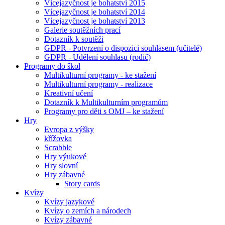
Vícejazyčnost je bohatství 2015
Vícejazyčnost je bohatství 2014
Vícejazyčnost je bohatství 2013
Galerie soutěžních prací
Dotazník k soutěži
GDPR - Potvrzení o dispozici souhlasem (učitelé)
GDPR - Udělení souhlasu (rodič)
Programy do škol
Multikulturní programy - ke stažení
Multikulturní programy - realizace
Kreativní učení
Dotazník k Multikulturním programům
Programy pro děti s OMJ – ke stažení
Hry
Evropa z výšky
křížovka
Scrabble
Hry výukové
Hry slovní
Hry zábavné
Story cards
Kvízy
Kvízy jazykové
Kvízy o zemích a národech
Kvízy zábavné