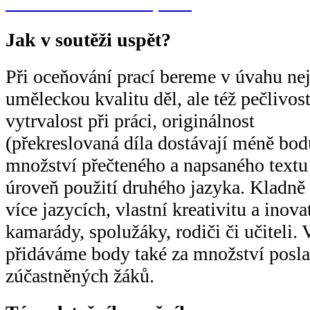
Galerie soutěžních prací
Jak v soutěži uspět?
Při oceňování prací bereme v úvahu ne
uměleckou kvalitu děl, ale též pečlivost
vytrvalost při práci, originálnost
(překreslovaná díla dostávají méně bod
množství přečteného a napsaného textu
úroveň použití druhého jazyka. Kladně
více jazycích, vlastní kreativitu a inova
kamarády, spolužáky, rodiči či učiteli. 
přidáváme body také za množství posla
zúčastněných žáků.