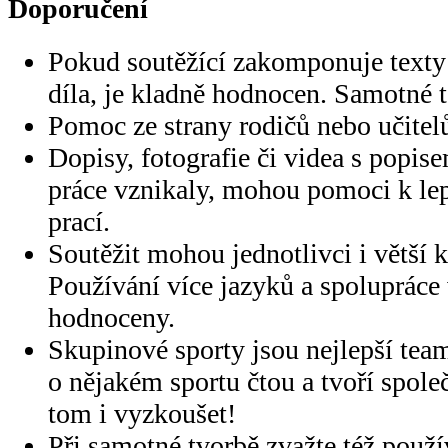
Doporučení
Pokud soutěžící zakomponuje texty 
díla, je kladně hodnocen. Samotné t
Pomoc ze strany rodičů nebo učitelů
Dopisy, fotografie či videa s popis
práce vznikaly, mohou pomoci k le
prací.
Soutěžit mohou jednotlivci i větší k
Používání více jazyků a spolupráce 
hodnoceny.
Skupinové sporty jsou nejlepší tea
o nějakém sportu čtou a tvoří společ
tom i vyzkoušet!
Při samotné tvorbě zvažte též použí