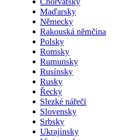
Chorvatsky
Maďarsky
Německy
Rakouská němčina
Polsky
Romsky
Rumunsky
Rusínsky
Rusky
Řecky
Slezké nářečí
Slovensky
Srbsky
Ukrajinsky