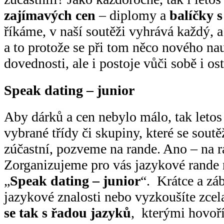
zajímavých cen
– diplomy a
balíčky 
říkáme, v naší soutěži vyhrává každý, a 
a to protože se při tom něco nového nau
dovednosti, ale i postoje vůči sobě i os
Speak dating – junior
Aby dárků a cen nebylo málo, tak letos
vybrané třídy či skupiny, které se soutě
zúčastní, pozveme na rande. Ano – na r
Zorganizujeme pro vás jazykové rande 
„
Speak dating – junior
“. Krátce a záb
jazykové znalosti nebo vyzkoušíte zcel
se tak s řadou jazyků
, kterými hovoří