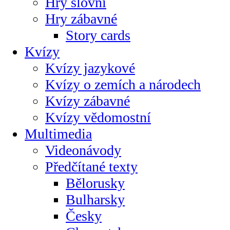
Hry slovní
Hry zábavné
Story cards
Kvízy
Kvízy jazykové
Kvízy o zemích a národech
Kvízy zábavné
Kvízy vědomostní
Multimedia
Videonávody
Předčítané texty
Bělorusky
Bulharsky
Česky