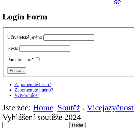
Login Form
Uživatelské jméno
Heslo
Pamatuj si mě
Zapomenuté heslo?
Zapomenuté jméno?
Vytvořit účet
Jste zde:
Home
Soutěž
Vícejazyčnost
Vyhlášení soutěže 2024
Hledat