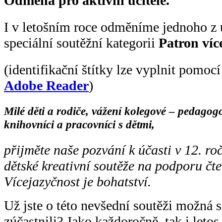
Odměna pro aktivní učitele.
I v letošním roce odměníme jednoho z 
speciální soutěžní kategorii
Patron víc
(identifikační štítky lze vyplnit pomocí
Adobe Reader
)
Milé děti a rodiče, vážení kolegové – pedagog
knihovníci a pracovníci s dětmi,
přijměte naše pozvání k účasti v 12. ro
dětské kreativní soutěže na podporu čt
Vícejazyčnost je bohatství.
Už jste o této nevšední soutěži možná s
zúčastnili? Jako každoročně, tak i let