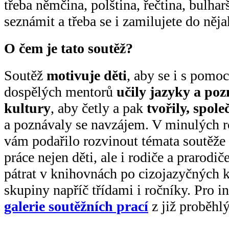
třeba němčina, polština, řečtina, bulhar
seznámit a třeba se i zamilujete do něj
O čem je tato soutěž?
Soutěž
motivuje děti
, aby se i s pomoc
dospělých mentorů
učily jazyky a po
kultury
, aby četly a pak
tvořily, spole
a poznávaly se navzájem. V minulých r
vám podařilo rozvinout témata soutěže 
práce nejen děti, ale i rodiče a prarodič
pátrat v knihovnách po cizojazyčných k
skupiny napříč třídami i ročníky. Pro i
galerie soutěžních prací
z již proběhl