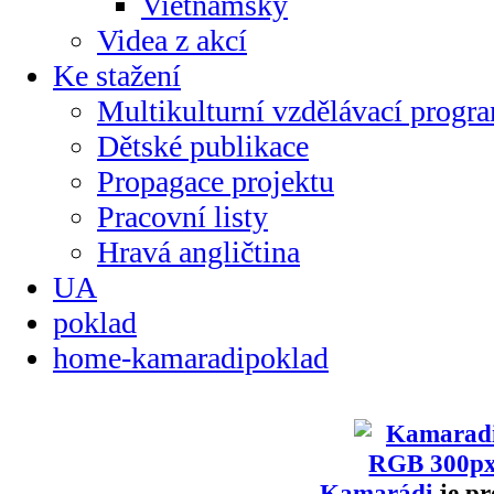
Vietnamsky
Videa z akcí
Ke stažení
Multikulturní vzdělávací progr
Dětské publikace
Propagace projektu
Pracovní listy
Hravá angličtina
UA
poklad
home-kamaradipoklad
Kamarádi
je pr