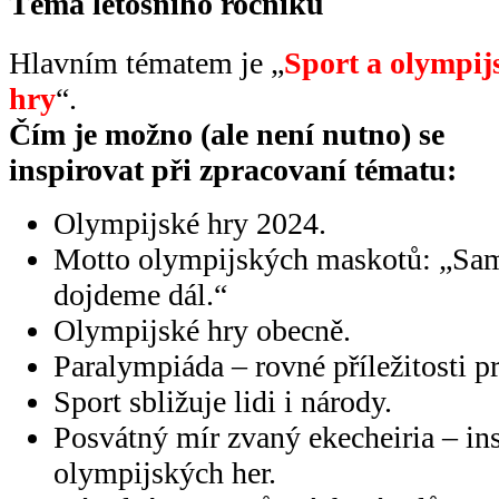
Téma letošního ročníku
Hlavním tématem je „
Sport a olympij
hry
“.
Čím je možno (ale není nutno) se
inspirovat při zpracovaní tématu:
Olympijské hry 2024.
Motto olympijských maskotů: „Sami 
dojdeme dál.“
Olympijské hry obecně.
Paralympiáda – rovné příležitosti p
Sport sbližuje lidi i národy.
Posvátný mír zvaný ekecheiria – ins
olympijských her.