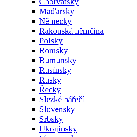
Chorvatsky
Maďarsky
Německy
Rakouská němčina
Polsky
Romsky
Rumunsky
Rusínsky
Rusky
Řecky
Slezké nářečí
Slovensky
Srbsky
Ukrajinsky