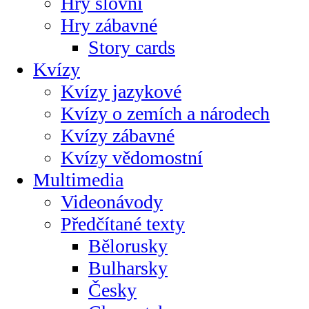
Hry slovní
Hry zábavné
Story cards
Kvízy
Kvízy jazykové
Kvízy o zemích a národech
Kvízy zábavné
Kvízy vědomostní
Multimedia
Videonávody
Předčítané texty
Bělorusky
Bulharsky
Česky