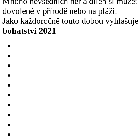
Mnoho nevšedních her a dílen si můžete
dovolené v přírodě nebo na pláži.
Jako každoročně touto dobou vyhlašuj
bohatství 2021