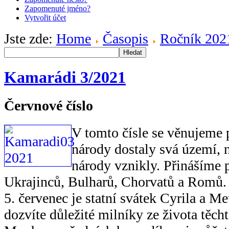
Zapomenuté jméno?
Vytvořit účet
Jste zde:
Home
Časopis
Ročník 202
Hledat
Kamarádi 3/2021
Červnové číslo
V tomto čísle se věnujeme 
národy dostaly svá území, 
národy vznikly. Přinášíme 
Ukrajinců, Bulharů, Chorvatů a Romů.
5. červenec je statní svátek Cyrila a M
dozvíte důležité milníky ze života těch