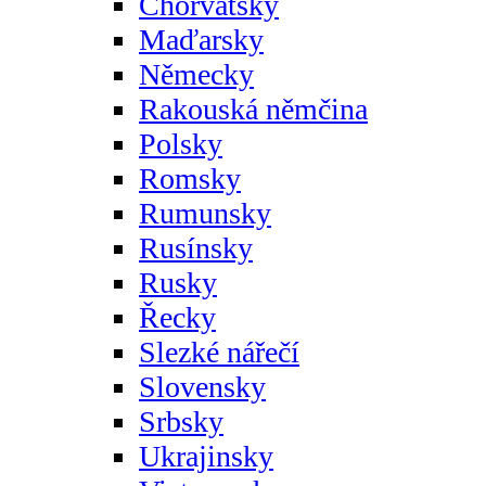
Chorvatsky
Maďarsky
Německy
Rakouská němčina
Polsky
Romsky
Rumunsky
Rusínsky
Rusky
Řecky
Slezké nářečí
Slovensky
Srbsky
Ukrajinsky