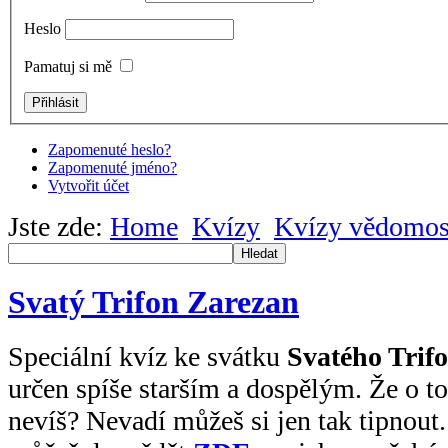
Heslo
Pamatuj si mě
Zapomenuté heslo?
Zapomenuté jméno?
Vytvořit účet
Jste zde:
Home
Kvízy
Kvízy vědomos
Hledat
Svatý Trifon Zarezan
Speciální kvíz ke svátku
Svatého Trif
určen spíše starším a dospělým. Že o t
nevíš? Nevadí můžeš si jen tak tipnout