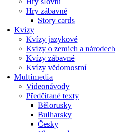
Hry slovní
Hry zábavné
Story cards
Kvízy
Kvízy jazykové
Kvízy o zemích a národech
Kvízy zábavné
Kvízy vědomostní
Multimedia
Videonávody
Předčítané texty
Bělorusky
Bulharsky
Česky